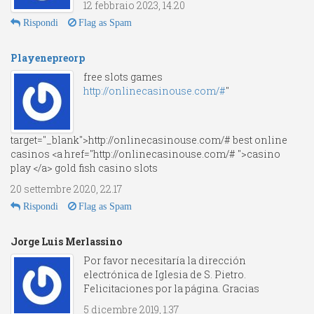
12 febbraio 2023, 14.20
Rispondi
Flag as Spam
Playenepreorp
free slots games
http://onlinecasinouse.com/#
"
target="_blank">http://onlinecasinouse.com/# best online
casinos <a href="http://onlinecasinouse.com/# ">casino
play </a> gold fish casino slots
20 settembre 2020, 22.17
Rispondi
Flag as Spam
Jorge Luis Merlassino
Por favor necesitaría la dirección
electrónica de Iglesia de S. Pietro.
Felicitaciones por la página. Gracias
5 dicembre 2019, 1.37