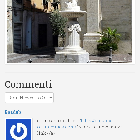
Commenti
Baadub
dnm xanax <a href="
https://darkfox-
onlinedrugs.com/
">darknet new market
link </a>