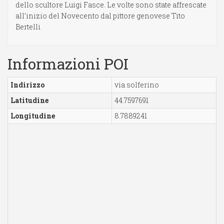
dello scultore Luigi Fasce. Le volte sono state affrescate
all’inizio del Novecento dal pittore genovese Tito
Bertelli.
Informazioni POI
Indirizzo
via solferino
Latitudine
44.7597691
Longitudine
8.7889241